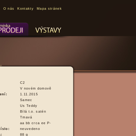
O nás
Kontakty
Mapa stránek
C2
V novém domově
ení:
1.11.2015
Samec
Us Teddy
Bílá t.o. satén
Tmavá
aa bb crca ee P-
íslo:
neuvedeno
a:
88 g