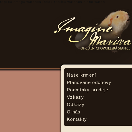
replica omega watches
Rolex replica watches
clone watch
Naše krmení
Plánované odchovy
Podmínky prodeje
Vzkazy
Odkazy
O nás
Kontakty