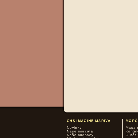
CHS IMAGINE MARIVA
MORČ
Novinky
Mapa 
Naše morčata
Konta
Naše odchovy
O nás