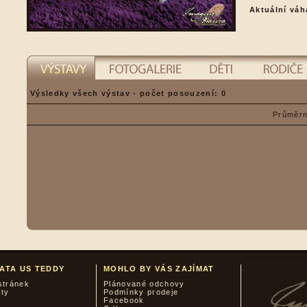
Aktuální váh
Výsledky všech výstav - počet posouzení: 0
Průměrn
ATA US TEDDY
MOHLO BY VÁS ZAJÍMAT
stránek
Plánované odchovy
kty
Podmínky prodeje
Facebook