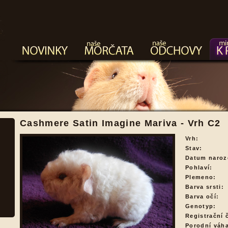
Cashmere Satin Imagine Mariva - Vrh C2
Vrh:
Stav:
Datum naroz
Pohlaví:
Plemeno:
Barva srsti:
Barva očí:
Genotyp:
Registrační č
Porodní váh