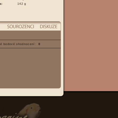
a:
142 g
é bodové ohodnocení:
0