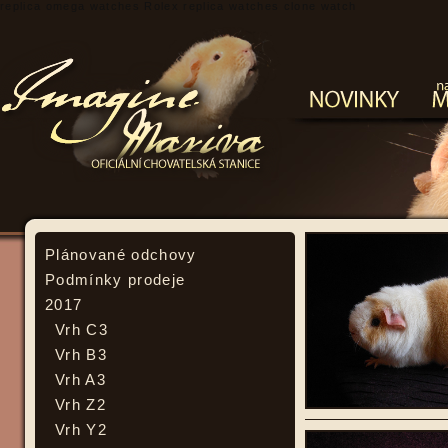
replica omega watches
Rolex replica watches
clone watch
Plánované odchovy
Podmínky prodeje
2017
Vrh C3
Vrh B3
Vrh A3
Vrh Z2
Vrh Y2