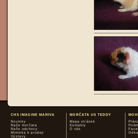
CHS IMAGINE MARIVA
MORČATA US TEDDY
MOH
Novinky
Mapa stránek
Plán
Naše morčata
Kontakty
Podm
Naše odchovy
O nás
Face
Miminka k prodeji
Odk
Výstavy