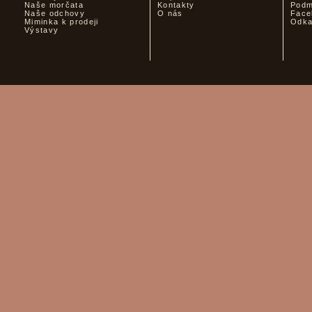
Naše morčata
Kontakty
Podm
Naše odchovy
O nás
Face
Miminka k prodeji
Odk
Výstavy