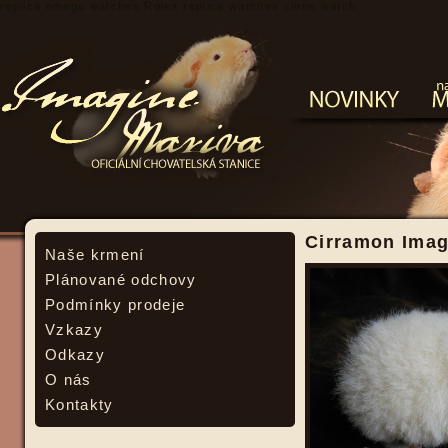
replica omega watches
Rolex replica watches
clone watch
Cirramon Imag
Naše krmení
Plánované odchovy
Podmínky prodeje
Vzkazy
Odkazy
O nás
Kontakty