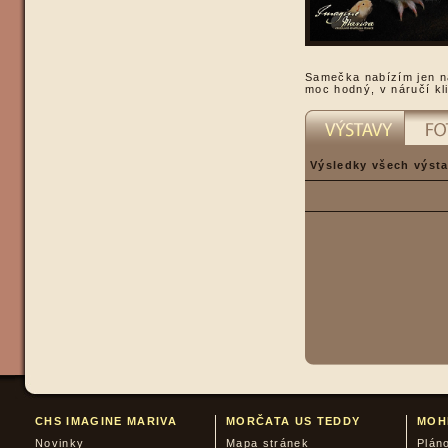
Samečka nabízím jen n
moc hodný, v náručí kli
Výsledky všech výsta
CHS IMAGINE MARIVA
MORČATA US TEDDY
MOH
Novinky
Mapa stránek
Plán