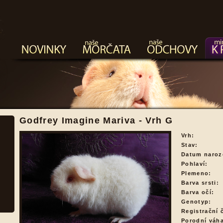
Godfrey Imagine Mariva - Vrh G
Vrh:
Stav:
Datum naroz
Pohlaví:
Plemeno:
Barva srsti:
Barva očí:
Genotyp:
Registrační č
Porodní váh