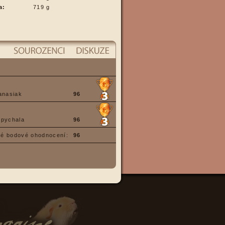
a:
719 g
anasiak
96
Spychala
96
é bodové ohodnocení:
96