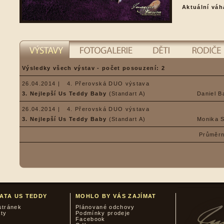
Aktuální váh
Výsledky všech výstav - počet posouzení: 2
26.04.2014 |
4. Přerovská DUO výstava
3. Nejlepší Us Teddy Baby
(Standart A)
Daniel B
26.04.2014 |
4. Přerovská DUO výstava
3. Nejlepší Us Teddy Baby
(Standart A)
Monika 
Průměrn
ATA US TEDDY
MOHLO BY VÁS ZAJÍMAT
stránek
Plánované odchovy
kty
Podmínky prodeje
Facebook