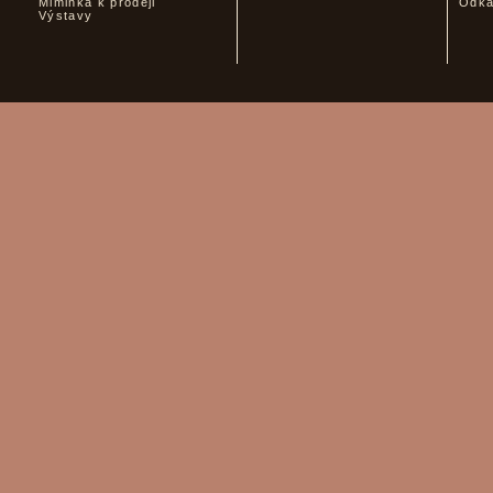
Miminka k prodeji
Odk
Výstavy