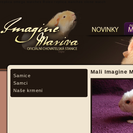
replica omega watches
Rolex replica watches
clone watch
Mali Imagine 
Samice
Samci
Naše krmení