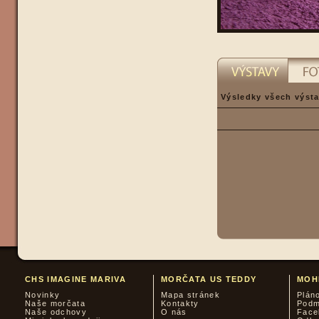
Výsledky všech výsta
CHS IMAGINE MARIVA
MORČATA US TEDDY
MOH
Novinky
Mapa stránek
Plán
Naše morčata
Kontakty
Podm
Naše odchovy
O nás
Face