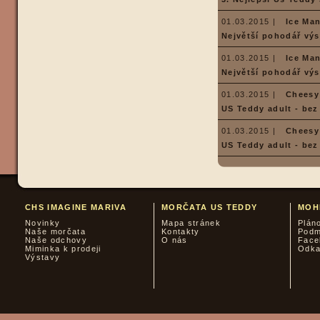
01.03.2015 |
Ice Ma
Největší pohodář výs
01.03.2015 |
Ice Ma
Největší pohodář výs
01.03.2015 |
Cheesy
US Teddy adult - bez
01.03.2015 |
Cheesy
US Teddy adult - bez
CHS IMAGINE MARIVA
MORČATA US TEDDY
MOH
Novinky
Mapa stránek
Plán
Naše morčata
Kontakty
Podm
Naše odchovy
O nás
Face
Miminka k prodeji
Odk
Výstavy