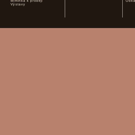
Miminka k prodeji
Odk
Výstavy