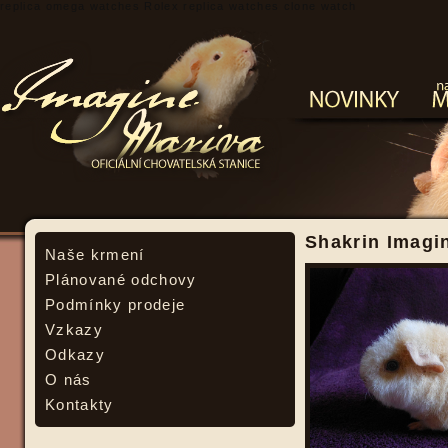
replica omega watches
Rolex replica watches
clone watch
Shakrin Imagin
Naše krmení
Plánované odchovy
Podmínky prodeje
Vzkazy
Odkazy
O nás
Kontakty