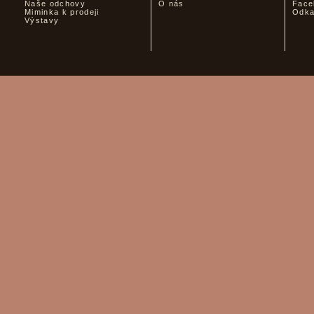
Naše odchovy
O nás
Face
Miminka k prodeji
Odk
Výstavy