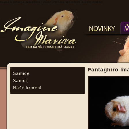
replica omega watches
Rolex replica watches
clone watch
Fantaghiro Im
Samice
Samci
Naše krmení