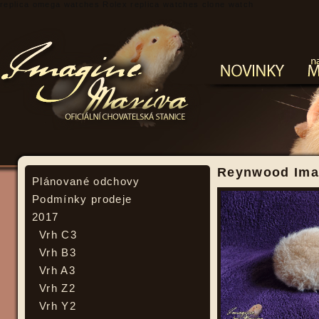
replica omega watches
Rolex replica watches
clone watch
Reynwood Imag
Plánované odchovy
Podmínky prodeje
2017
Vrh C3
Vrh B3
Vrh A3
Vrh Z2
Vrh Y2