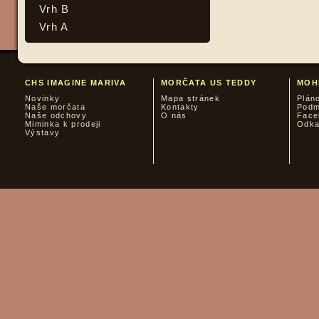
Vrh B
Vrh A
CHS IMAGINE MARIVA
MORČATA US TEDDY
MOH
Novinky
Mapa stránek
Plán
Naše morčata
Kontakty
Podm
Naše odchovy
O nás
Face
Miminka k prodeji
Odk
Výstavy