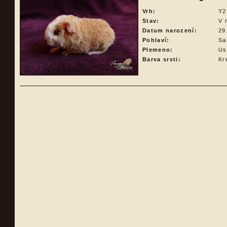
Vrh:
Y2
Stav:
V 
Datum narození:
29
Pohlaví:
Sa
Plemeno:
Us
Barva srsti:
Kr