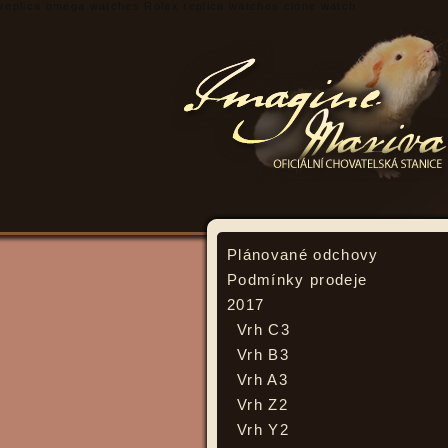
replica omega watches
Rolex replica watches
clone watch
Plánované odchovy
Podmínky prodeje
2017
Vrh C3
Vrh B3
Vrh A3
Vrh Z2
Vrh Y2