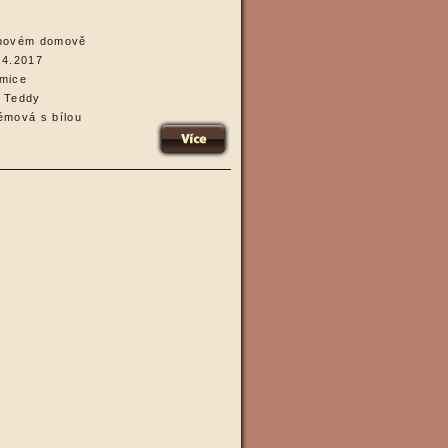
novém domově
.4.2017
mice
 Teddy
émová s bílou
více