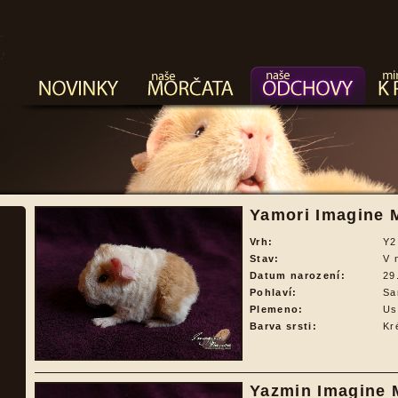
Yamori Imagine M
Vrh:
Y2
Stav:
V 
Datum narození:
29
Pohlaví:
Sa
Plemeno:
Us
Barva srsti:
Kr
Yazmin Imagine M