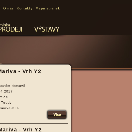
O nás
Kontakty
Mapa stránek
ariva - Vrh Y2
novém domově
.4.2017
mice
 Teddy
émová-bílá
více
ariva - Vrh Y2