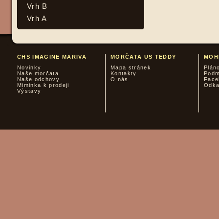
Vrh B
Vrh A
CHS IMAGINE MARIVA
MORČATA US TEDDY
MOH
Novinky
Mapa stránek
Plán
Naše morčata
Kontakty
Podm
Naše odchovy
O nás
Face
Miminka k prodeji
Odk
Výstavy