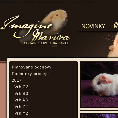
replica omega watches
Rolex replica watches
clone watch
Plánované odchovy
Podmínky prodeje
2017
Vrh C3
Vrh B3
Vrh A3
Vrh Z2
Vrh Y2